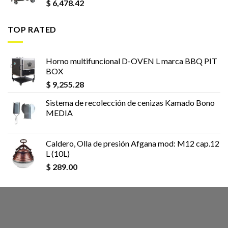
$
6,478.42
TOP RATED
Horno multifuncional D-OVEN L marca BBQ PIT
BOX
$
9,255.28
Sistema de recolección de cenizas Kamado Bono
MEDIA
Caldero, Olla de presión Afgana mod: M12 cap.12
L (10L)
$
289.00