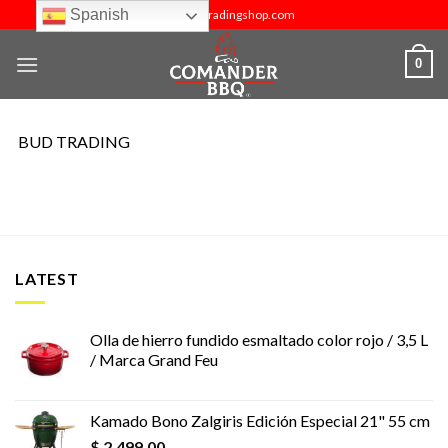
Skip
Spanish
info@budtradingshop.com
to
content
0
BUD TRADING
LATEST
Olla de hierro fundido esmaltado color rojo / 3,5 L
/ Marca Grand Feu
Kamado Bono Zalgiris Edición Especial 21" 55 cm
$
2,499.00