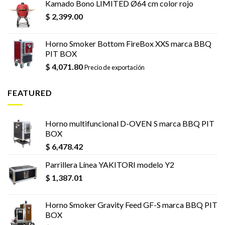
Kamado Bono LIMITED Ø64 cm color rojo
$
2,399.00
Horno Smoker Bottom FireBox XXS marca BBQ
PIT BOX
$
4,071.80
Precio de exportación
FEATURED
Horno multifuncional D-OVEN S marca BBQ PIT
BOX
$
6,478.42
Parrillera Línea YAKITORI modelo Y2
$
1,387.01
Horno Smoker Gravity Feed GF-S marca BBQ PIT
BOX