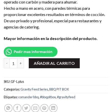
operado con carbón y madera para ahumar.
Hecho a mano en acero, con paredes térmicas para
proporcionar excelentes resultados en términos de cocción.
De uso privado y profesional, especial para restaurantes y
agencias de catering.
Mayor información en la descripción del producto.
Pedir mas información
Horno Smoker Gravity Feed GF-L plus marca BBQ PIT BOX cant
AÑADIR AL CARRITO
SKU:
GF-L plus
Categorías:
Gravity Feed Series
,
BBQ PIT BOX
Etiquetas:
comander bbq
,
#bbqpitbox
,
#gravityfeed