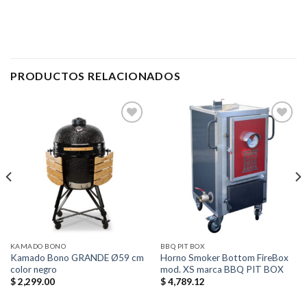
PRODUCTOS RELACIONADOS
Añadir
Añadir
a la
a la
lista de
lista de
deseos
deseos
KAMADO BONO
BBQ PIT BOX
Kamado Bono GRANDE Ø59 cm
Horno Smoker Bottom FireBox
color negro
mod. XS marca BBQ PIT BOX
$
2,299.00
$
4,789.12