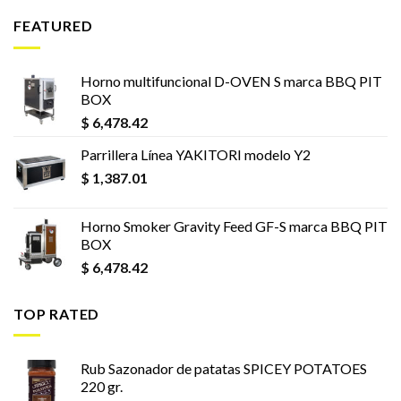
FEATURED
Horno multifuncional D-OVEN S marca BBQ PIT
BOX
$
6,478.42
Parrillera Línea YAKITORI modelo Y2
$
1,387.01
Horno Smoker Gravity Feed GF-S marca BBQ PIT
BOX
$
6,478.42
TOP RATED
Rub Sazonador de patatas SPICEY POTATOES
220 gr.