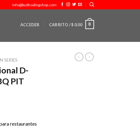
info@budtradingshop.com
0
ACCEDER
CARRITO /
$
0.00
N SERIES
onal D-
BQ PIT
l para restaurantes