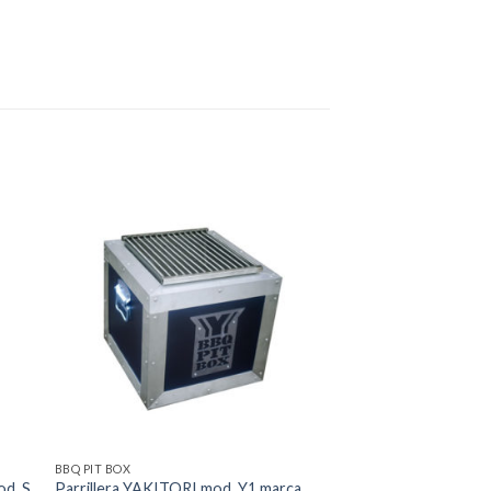
dir
Añadir
a
a la
 de
lista de
eos
deseos
BBQ PIT BOX
d. S
Parrillera YAKITORI mod. Y1 marca