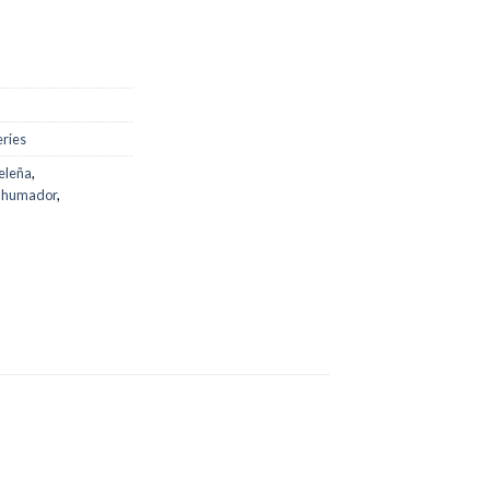
ries
eleña
,
ahumador
,