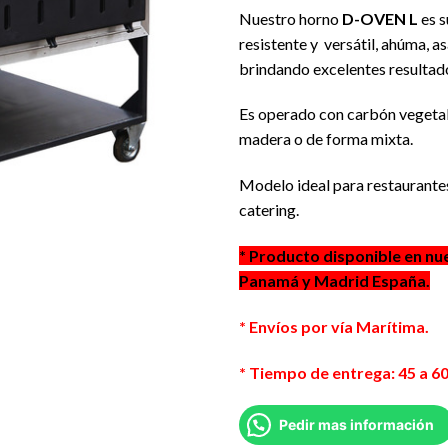
Nuestro horno
D-OVEN L
es 
resistente y versátil, ahúma, as
brindando excelentes resultad
Es operado con carbón vegetal
madera o de forma mixta.
Modelo ideal para restaurante
catering.
* Producto disponible en nu
Panamá y Madrid España.
* Envíos por vía Marítima.
* Tiempo de entrega: 45 a 60
Pedir mas información