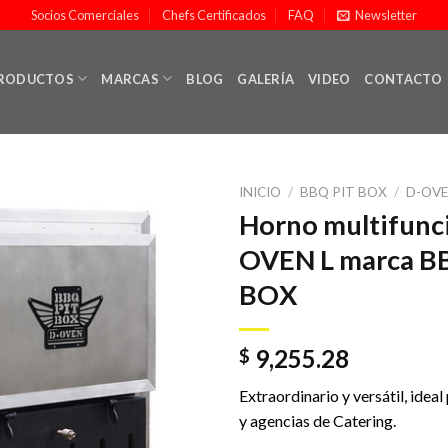
Socios Comerciales
Chefs Certificados
FAQ
Newsletter
RODUCTOS
MARCAS
BLOG
GALERÍA
VIDEO
CONTACTO
INICIO
/
BBQ PIT BOX
/
D-OVE
Horno multifunci
OVEN L marca B
Añadir
BOX
a la
lista de
deseos
9,255.28
$
Extraordinario y versátil, idea
y agencias de Catering.