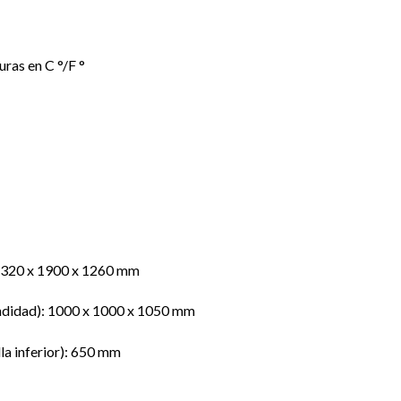
ras en C °/F °
 1320 x 1900 x 1260 mm
fundidad): 1000 x 1000 x 1050 mm
lla inferior): 650 mm