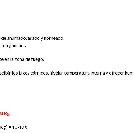
os de ahumado, asado y horneado.
s con ganchos.
e en la zona de fuego.
ecibir los jugos cárnicos, nivelar temperatura interna y ofrecer hu
N Kg.
6Kg) = 10-12X