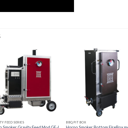
S
Añadir
Aña
a la
a l
lista de
lista
deseos
des
TY FEED SERIES
BBQ PIT BOX
o Smoker Gravity Feed Mod GF-L
Horno Smoker Bottom FireBox mo