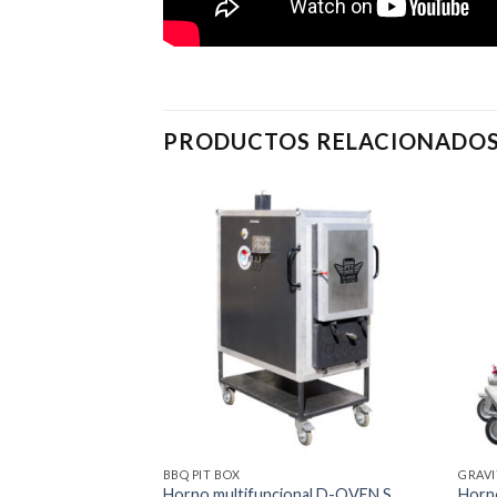
PRODUCTOS RELACIONADO
Añadir
Añadir
a la
a la
lista de
lista de
deseos
deseos
BBQ PIT BOX
GRAVI
Horno multifuncional D-OVEN S
Horn
vity Feed / GF-M