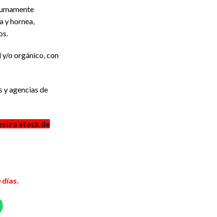
sumamente
a y hornea,
os.
 y/o orgánico, con
s y agencias de
estro stock de
 días.