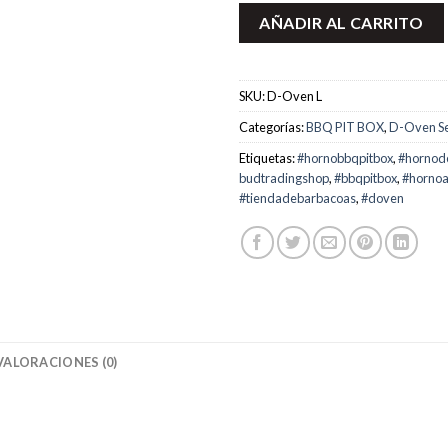
AÑADIR AL CARRITO
SKU:
D-Oven L
Categorías:
BBQ PIT BOX
,
D-Oven Se
Etiquetas:
#hornobbqpitbox
,
#hornod
budtradingshop
,
#bbqpitbox
,
#horno
#tiendadebarbacoas
,
#doven
VALORACIONES (0)