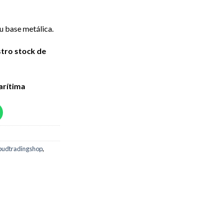
u base metálica.
stro stock de
arítima
budtradingshop
,