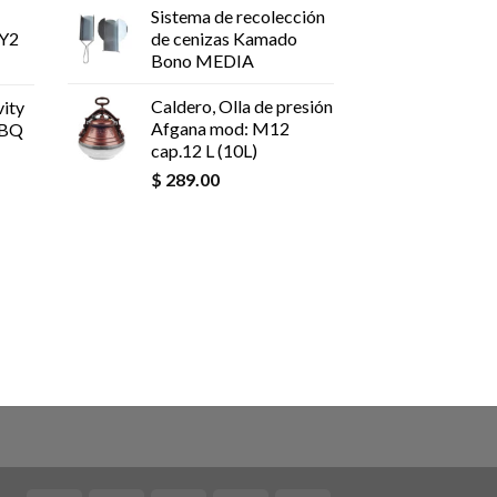
Sistema de recolección
 Y2
de cenizas Kamado
Bono MEDIA
Caldero, Olla de presión
ity
Afgana mod: M12
BBQ
cap.12 L (10L)
$
289.00