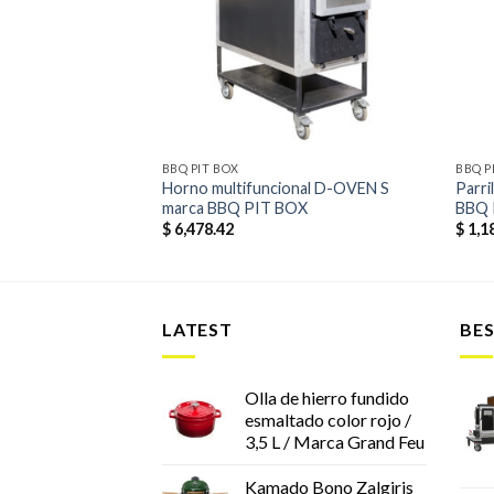
lista de
lista de
deseos
deseos
BBQ PIT BOX
BBQ P
RI mod. Y3 marca
Horno multifuncional D-OVEN S
Parri
marca BBQ PIT BOX
BBQ 
$
6,478.42
$
1,1
LATEST
BES
Olla de hierro fundido
esmaltado color rojo /
3,5 L / Marca Grand Feu
Kamado Bono Zalgiris