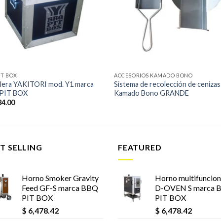
lista de
lista
deseos
des
IT BOX
ACCESORIOS KAMADO BONO
llera YAKITORI mod. Y1 marca
Sistema de recolección de cenizas
PIT BOX
Kamado Bono GRANDE
84.00
T SELLING
FEATURED
Horno Smoker Gravity
Horno multifuncion
Feed GF-S marca BBQ
D-OVEN S marca 
PIT BOX
PIT BOX
$
6,478.42
$
6,478.42