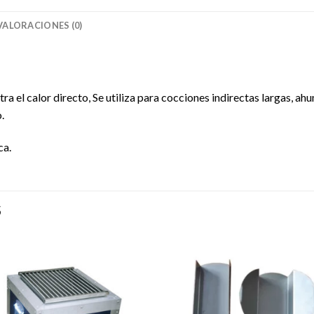
VALORACIONES (0)
ra el calor directo, Se utiliza para cocciones indirectas largas, a
.
ca.
S
Añadir
Aña
a la
a l