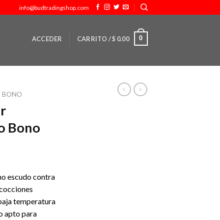
info@budtradingshop.com
0
ACCEDER
CARRITO /
$
0.00
O BONO
r
o Bono
omo escudo contra
a cocciones
 baja temperatura
o apto para