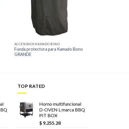
 de
lista de
eos
deseos
ACCESORIOS KAMADO BONO
Funda protectora para Kamado Bono
GRANDE
TOP RATED
al
Horno multifuncional
BBQ
D-OVEN L marca BBQ
PIT BOX
$
9,255.28