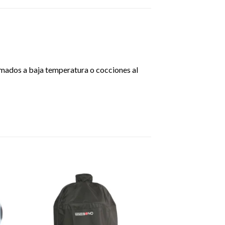
humados a baja temperatura o cocciones al
dir
Añadir
a
a la