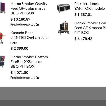
Horno Smoker Gravity
Parrillera Línea
Feed GF-L plus marca
YAKITORI modelo
BBQ PIT BOX
$
1,387.01
$
10,180.89
Horno Smoker Grav
Precio de exportación
Feed GF-S marca 
PIT BOX
Kamado Bono
LIMITED Ø64 cm color
$
6,478.42
rojo
$
2,399.00
Horno Smoker Bottom
FireBox XXS marca
BBQ PIT BOX
$
4,071.80
Precio de exportación