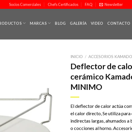
Socios Comerciales
Chefs Certificados
FAQ
Newsletter
RODUCTOS
MARCAS
BLOG
GALERÍA
VIDEO
CONTACTO
INICIO
/
ACCESORIOS KAMAD
Deflector de calo
cerámico Kamad
Añadir
MINIMO
a la
lista de
deseos
El deflector de calor actúa c
el calor directo, Se utiliza par
indirectas largas, ahumados a
o cocciones al horno. Accesori