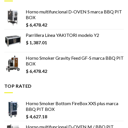
Horno multifuncional D-OVEN S marca BBQ PIT
BOX
$
6,478.42
Parrillera Línea YAKITORI modelo Y2
$
1,387.01
Horno Smoker Gravity Feed GF-S marca BBQ PIT
BOX
$
6,478.42
TOP RATED
Horno Smoker Bottom FireBox XXS plus marca
BBQ PIT BOX
$
4,627.18
Horno multifuncional D-OVEN M / BBQ PIT