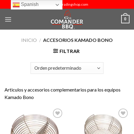
Skip
Spanish
info@budtradingshop.com
to
content
0
INICIO
/
ACCESORIOS KAMADO BONO
FILTRAR
Articulos y accesorios complementarios para los equipos
Kamado Bono
Añadir
Añadir