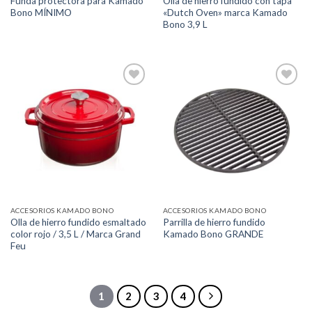
Funda protectora para Kamado
Olla de hierro fundido con tapa
Bono MÍNIMO
«Dutch Oven» marca Kamado
Bono 3,9 L
Añadir
Añadir
a la
a la
lista de
lista de
deseos
deseos
ACCESORIOS KAMADO BONO
ACCESORIOS KAMADO BONO
Olla de hierro fundido esmaltado
Parrilla de hierro fundido
color rojo / 3,5 L / Marca Grand
Kamado Bono GRANDE
Feu
1
2
3
4