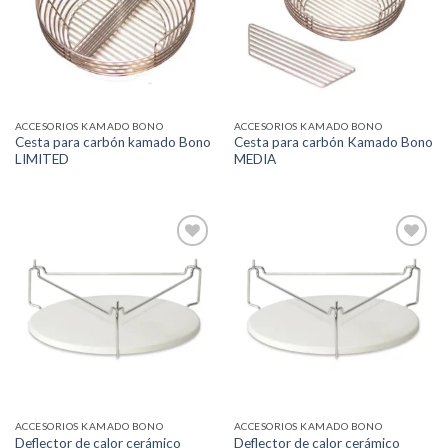
a la
a la
lista de
lista de
deseos
deseos
ACCESORIOS KAMADO BONO
ACCESORIOS KAMADO BONO
Cesta para carbón kamado Bono
Cesta para carbón Kamado Bono
LIMITED
MEDIA
Añadir
Añadir
a la
a la
lista de
lista de
deseos
deseos
ACCESORIOS KAMADO BONO
ACCESORIOS KAMADO BONO
Deflector de calor cerámico
Deflector de calor cerámico