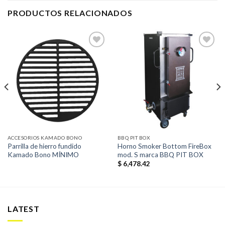
PRODUCTOS RELACIONADOS
Añadir
Añadir
a la
a la
lista de
lista de
deseos
deseos
ACCESORIOS KAMADO BONO
BBQ PIT BOX
Parrilla de hierro fundido
Horno Smoker Bottom FireBox
Kamado Bono MÍNIMO
mod. S marca BBQ PIT BOX
$
6,478.42
LATEST