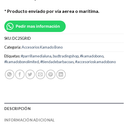
* Producto envíado por vía aerea o marítima.
Pedir mas información
SKU:
DC25GRID
Categoría:
Accesorios Kamado Bono
Etiquetas:
#parrillamedialuna
,
budtradingshop
,
#kamadobono
,
#kamadobonolimited
,
#tiendadebarbacoas
,
#accesorioskamadobono
DESCRIPCIÓN
INFORMACIÓN ADICIONAL