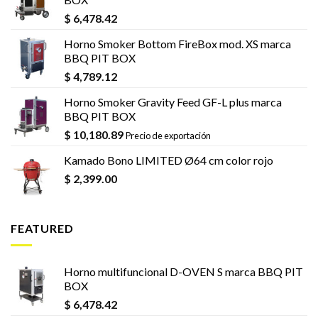
$
6,478.42
Horno Smoker Bottom FireBox mod. XS marca
BBQ PIT BOX
$
4,789.12
Horno Smoker Gravity Feed GF-L plus marca
BBQ PIT BOX
$
10,180.89
Precio de exportación
Kamado Bono LIMITED Ø64 cm color rojo
$
2,399.00
FEATURED
Horno multifuncional D-OVEN S marca BBQ PIT
BOX
$
6,478.42