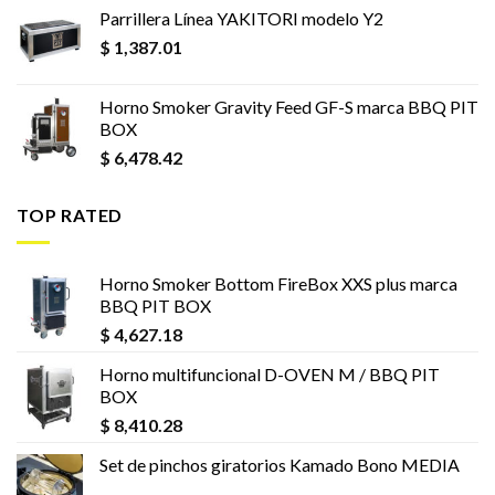
Parrillera Línea YAKITORI modelo Y2
$
1,387.01
Horno Smoker Gravity Feed GF-S marca BBQ PIT
BOX
$
6,478.42
TOP RATED
Horno Smoker Bottom FireBox XXS plus marca
BBQ PIT BOX
$
4,627.18
Horno multifuncional D-OVEN M / BBQ PIT
BOX
$
8,410.28
Set de pinchos giratorios Kamado Bono MEDIA