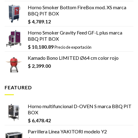
Horno Smoker Bottom FireBox mod. XS marca
BBQ PIT BOX
$
4,789.12
Horno Smoker Gravity Feed GF-L plus marca
BBQ PIT BOX
$
10,180.89
Precio de exportación
Kamado Bono LIMITED Ø64 cm color rojo
$
2,399.00
FEATURED
Horno multifuncional D-OVEN S marca BBQ PIT
BOX
$
6,478.42
Parrillera Línea YAKITORI modelo Y2