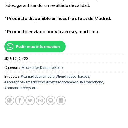
lados, garantizando un resultado de calidad.
* Producto disponible en nuestro stock de Madrid.
* Producto enviado por vía aerea y maritíma.
Pedir mas información
SKU:
TQKJZ20
Categoría:
Accesorios Kamado Bono
Etiquetas:
#kamadobonomedia
,
#tiendadebarbacoas
,
#accesorioskamadobono
,
#rostizadorkamado
,
#kamadobono
,
#comanderbbqstore