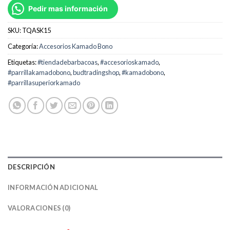
Pedir mas información
SKU:
TQASK15
Categoría:
Accesorios Kamado Bono
Etiquetas:
#tiendadebarbacoas
,
#accesorioskamado
,
#parrillakamadobono
,
budtradingshop
,
#kamadobono
,
#parrillasuperiorkamado
DESCRIPCIÓN
INFORMACIÓN ADICIONAL
VALORACIONES (0)