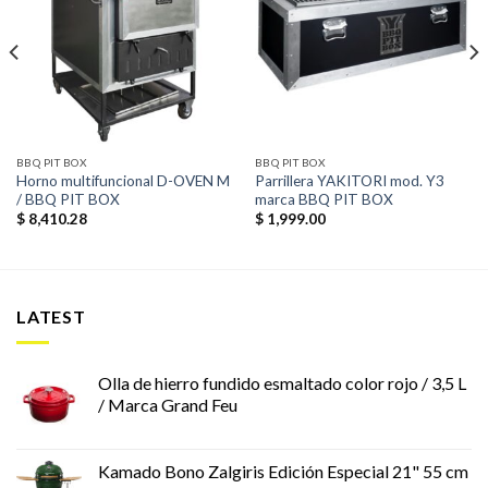
Añadir
Añadir
a la
a la
lista de
lista de
deseos
deseos
BBQ PIT BOX
BBQ PIT BOX
Horno multifuncional D-OVEN M
Parrillera YAKITORI mod. Y3
/ BBQ PIT BOX
marca BBQ PIT BOX
$
8,410.28
$
1,999.00
LATEST
Olla de hierro fundido esmaltado color rojo / 3,5 L
/ Marca Grand Feu
Kamado Bono Zalgiris Edición Especial 21" 55 cm