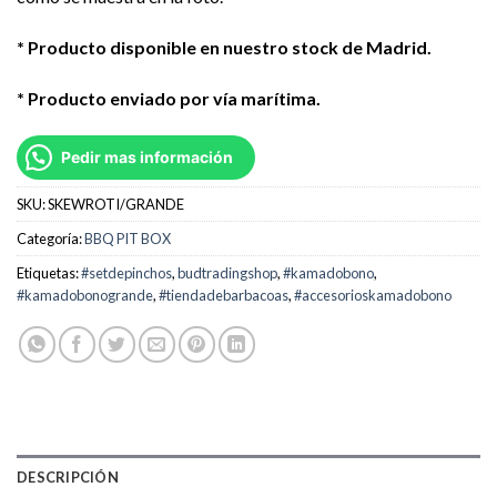
* Producto disponible en nuestro stock de Madrid.
* Producto enviado por vía marítima.
Pedir mas información
SKU:
SKEWROTI/GRANDE
Categoría:
BBQ PIT BOX
Etiquetas:
#setdepinchos
,
budtradingshop
,
#kamadobono
,
#kamadobonogrande
,
#tiendadebarbacoas
,
#accesorioskamadobono
DESCRIPCIÓN