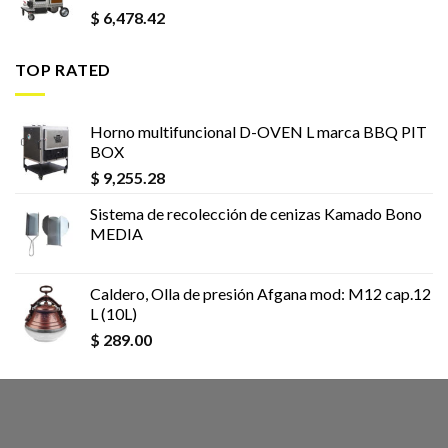
$
6,478.42
TOP RATED
Horno multifuncional D-OVEN L marca BBQ PIT
BOX
$
9,255.28
Sistema de recolección de cenizas Kamado Bono
MEDIA
Caldero, Olla de presión Afgana mod: M12 cap.12
L (10L)
$
289.00