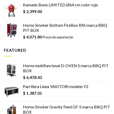
Kamado Bono LIMITED Ø64 cm color rojo
$
2,399.00
Horno Smoker Bottom FireBox XXS marca BBQ
PIT BOX
$
4,071.80
Precio de exportación
FEATURED
Horno multifuncional D-OVEN S marca BBQ PIT
BOX
$
6,478.42
Parrillera Línea YAKITORI modelo Y2
$
1,387.01
Horno Smoker Gravity Feed GF-S marca BBQ PIT
BOX