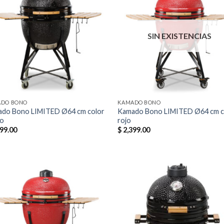
Añadir
Aña
a la
a 
lista de
list
SIN EXISTENCIAS
deseos
des
ADO BONO
KAMADO BONO
do Bono LIMITED Ø64 cm color
Kamado Bono LIMITED Ø64 cm c
o
rojo
99.00
$
2,399.00
Añadir
Aña
a la
a 
lista de
list
deseos
des