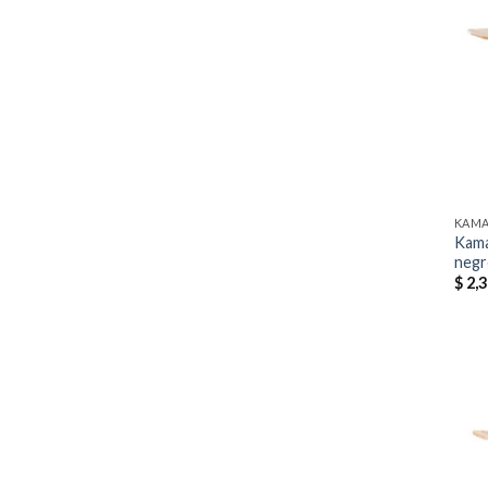
KAM
Kama
negr
$
2,3