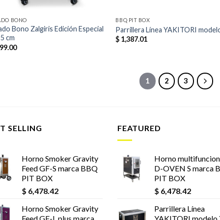
ADO BONO
BBQ PIT BOX
do Bono Zalgiris Edición Especial
Parrillera Línea YAKITORI model
55 cm
$
1,387.01
99.00
1
2
3
T SELLING
FEATURED
Horno Smoker Gravity
Horno multifuncion
Feed GF-S marca BBQ
D-OVEN S marca 
PIT BOX
PIT BOX
$
6,478.42
$
6,478.42
Horno Smoker Gravity
Parrillera Línea
Feed GF-L plus marca
YAKITORI modelo