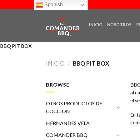
Skip
Spanish
to
content
INICIO
NOSOTROS
P
BBQ PIT BOX
INICIO
/
BBQ PIT BOX
BROWSE
BBQ 
al c
el s
OTROS PRODUCTOS DE
COCCIÓN
En t
comu
HERNANDES VELA
COMANDER BBQ