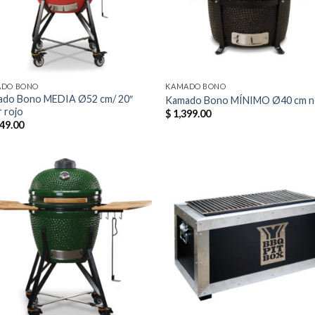
ADO BONO
KAMADO BONO
do Bono MEDIA Ø52 cm/ 20″
Kamado Bono MÍNIMO Ø40 cm n
r rojo
$
1,399.00
49.00
Añadir
Aña
a la
a 
lista de
list
deseos
des