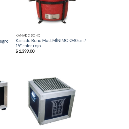
KAMADO BONO
Kamado Bono Mod. MÍNIMO Ø40 cm /
egro
15″ color rojo
$
1,399.00
dir
Añadir
la
a la
a de
lista de
eos
deseos