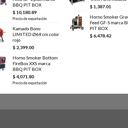
BBQ PIT BOX
$
1,387.01
$
10,180.89
Horno Smoker Grav
Precio de exportación
Feed GF-S marca 
PIT BOX
Kamado Bono
LIMITED Ø64 cm color
$
6,478.42
rojo
$
2,399.00
Horno Smoker Bottom
FireBox XXS marca
BBQ PIT BOX
$
4,071.80
Precio de exportación