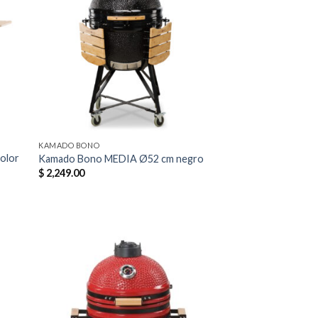
dir
Añadir
la
a la
a de
lista de
eos
deseos
KAMADO BONO
olor
Kamado Bono MEDIA Ø52 cm negro
$
2,249.00
dir
Añadir
la
a la
a de
lista de
eos
deseos