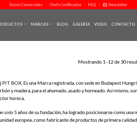
Socios Comerciales
Chefs Certificados
FAQ
Newsletter
RODUCTOS
MARCAS
BLOG
GALERÍA
VIDEO
CONTACTO
Mostrando 1–12 de 30 resu
PIT BOX, Es una Marca registrada, con sede en Budapest Hungría,
arbón y madera, para el ahumado, asado y horneado. Así mismo, son 
ector horeca.
an solo 5 años de su fundación, ha logrado posicionarse como una m
nidad europea, como fabricante de productos de primera calidad