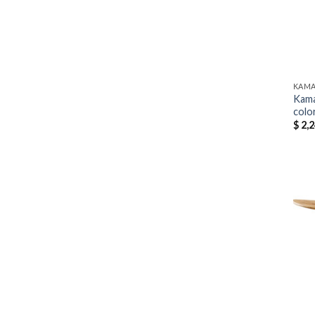
KAM
Kama
colo
$
2,2