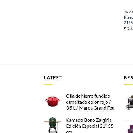
KAM
Kama
21″ 
$
2,4
LATEST
BES
Olla de hierro fundido
esmaltado color rojo /
3,5 L / Marca Grand Feu
Kamado Bono Zalgiris
Edición Especial 21" 55
cm