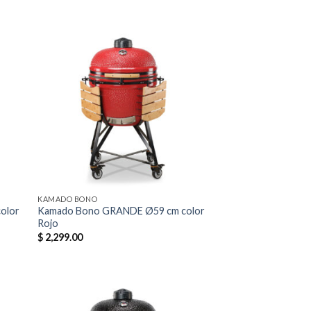
dir
Añadir
la
a la
a de
lista de
eos
deseos
KAMADO BONO
olor
Kamado Bono GRANDE Ø59 cm color
Rojo
$
2,299.00