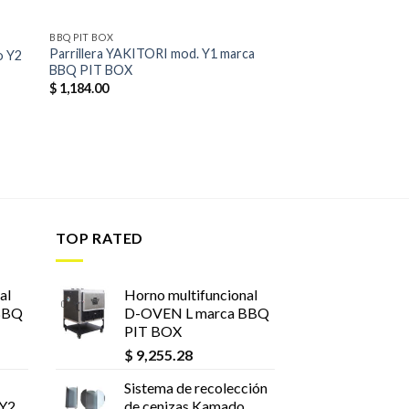
BBQ PIT BOX
Parrillera YAKITORI mod. Y1 marca
o Y2
BBQ PIT BOX
$
1,184.00
TOP RATED
al
Horno multifuncional
BBQ
D-OVEN L marca BBQ
PIT BOX
$
9,255.28
Sistema de recolección
 Y2
de cenizas Kamado