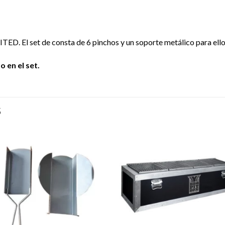
D. El set de consta de 6 pinchos y un soporte metálico para ellos
o en el set.
S
Añadir
Aña
a la
a l
lista de
lista
deseos
des