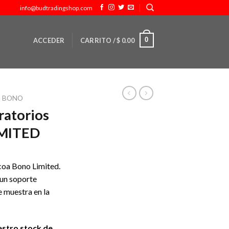
info@budtradingshop.com
0
ACCEDER
CARRITO /
$
0.00
O BONO
ratorios
IMITED
coa Bono Limited.
 un soporte
e muestra en la
estro stock de