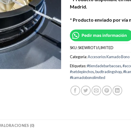
Madrid.
* Producto enviado por vía 
Pedir mas información
SKU:
SKEWROTI/LIMITED
Categoría:
Accesorios Kamado Bono
Etiquetas:
#tiendadebarbacoas
,
#acc
#setdepinchos
,
budtradingshop
,
#ka
#kamadobonolimited
VALORACIONES (0)