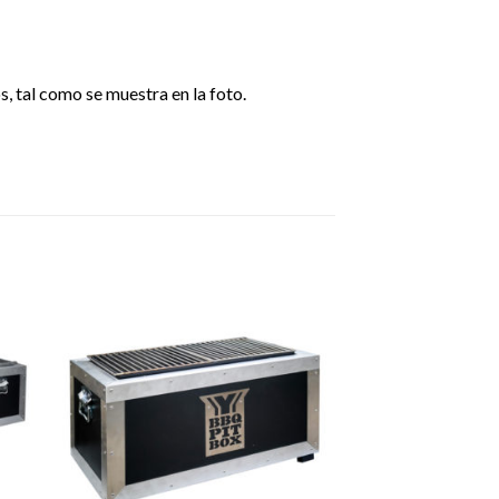
, tal como se muestra en la foto.
dir
Añadir
a
a la
 de
lista de
eos
deseos