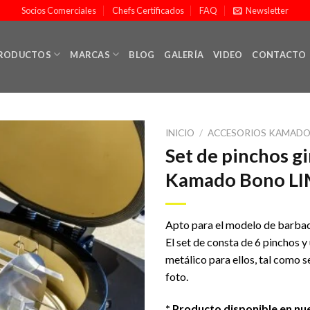
Socios Comerciales
Chefs Certificados
FAQ
Newsletter
RODUCTOS
MARCAS
BLOG
GALERÍA
VIDEO
CONTACTO
INICIO
/
ACCESORIOS KAMAD
Set de pinchos gi
Kamado Bono L
Añadir
a la
lista de
Apto para el modelo de barba
deseos
El set de consta de 6 pinchos y
metálico para ellos, tal como s
foto.
* Producto disponible en nu