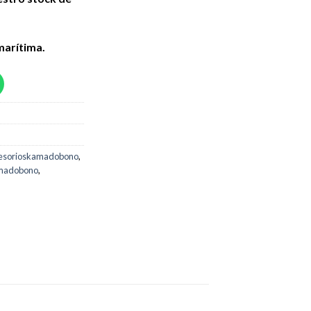
marítima.
esorioskamadobono
,
madobono
,