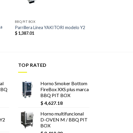
BBQ PIT BOX
ca
Parrillera Línea YAKITORI modelo Y2
$
1,387.01
TOP RATED
al
Horno Smoker Bottom
BBQ
FireBox XXS plus marca
BBQ PIT BOX
$
4,627.18
Horno multifuncional
 Y2
D-OVEN M / BBQ PIT
BOX