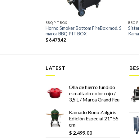
O BONO
BBQ PIT BOX
BBQ P
Horno Smoker Bottom FireBox mod. S
Siste
ción Kamado Bono
marca BBQ PIT BOX
Kama
$
6,478.42
LATEST
BES
Olla de hierro fundido
esmaltado color rojo /
3,5 L / Marca Grand Feu
Kamado Bono Zalgiris
Edición Especial 21" 55
cm
$
2,499.00