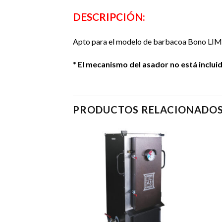
DESCRIPCIÓN:
Apto para el modelo de barbacoa Bono LIMITE
* El mecanismo del asador no está incluid
PRODUCTOS RELACIONADO
Añadir
Añadir
a la
a la
lista de
lista de
deseos
deseos