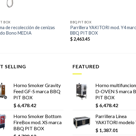
IT BOX
BBQ PIT BOX
ma de recolección de cenizas
Parrillera YAKITORI mod. Y4 mar
do Bono MEDIA
BBQ PIT BOX
$
2,463.45
T SELLING
FEATURED
Horno Smoker Gravity
Horno multifuncion
Feed GF-S marca BBQ
D-OVEN S marca 
PIT BOX
PIT BOX
$
6,478.42
$
6,478.42
Horno Smoker Bottom
Parrillera Línea
FireBox mod. XS marca
YAKITORI modelo
BBQ PIT BOX
$
1,387.01