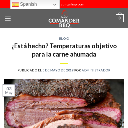
Skip
Spanish
info@budtradingshop.com
to
content
0
BLOG
¿Está hecho? Temperaturas objetivo
para la carne ahumada
PUBLICADO EL
3 DE MAYO DE 2019
POR
ADMINISTRADOR
03
May