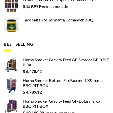
$
159.99
Precio de exportación
Taco salsa 160 ml marca Comander BBQ
BEST SELLING
Horno Smoker Gravity Feed GF-S marca BBQ PIT
BOX
$
6,478.42
Horno Smoker Bottom FireBox mod. XS marca
BBQ PIT BOX
$
4,789.12
Horno Smoker Gravity Feed GF-L plus marca
BBQ PIT BOX
$
10,180.89
Precio de exportación