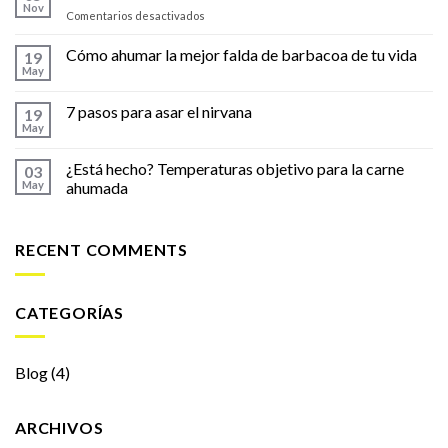
Nov
en
Comentarios desactivados
Cómo
hacer
Cómo ahumar la mejor falda de barbacoa de tu vida
19
carne
May
ahumada
7 pasos para asar el nirvana
19
May
¿Está hecho? Temperaturas objetivo para la carne
03
May
ahumada
RECENT COMMENTS
CATEGORÍAS
Blog
(4)
ARCHIVOS