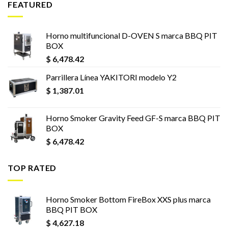
FEATURED
Horno multifuncional D-OVEN S marca BBQ PIT
BOX
$
6,478.42
Parrillera Línea YAKITORI modelo Y2
$
1,387.01
Horno Smoker Gravity Feed GF-S marca BBQ PIT
BOX
$
6,478.42
TOP RATED
Horno Smoker Bottom FireBox XXS plus marca
BBQ PIT BOX
$
4,627.18