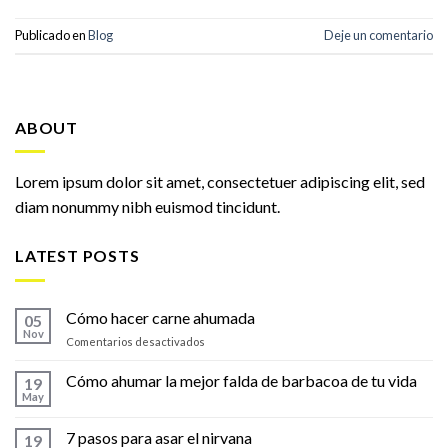
Publicado en
Blog
Deje un comentario
ABOUT
Lorem ipsum dolor sit amet, consectetuer adipiscing elit, sed
diam nonummy nibh euismod tincidunt.
LATEST POSTS
Cómo hacer carne ahumada
05
Nov
en
Comentarios desactivados
Cómo
hacer
Cómo ahumar la mejor falda de barbacoa de tu vida
19
carne
May
ahumada
7 pasos para asar el nirvana
19