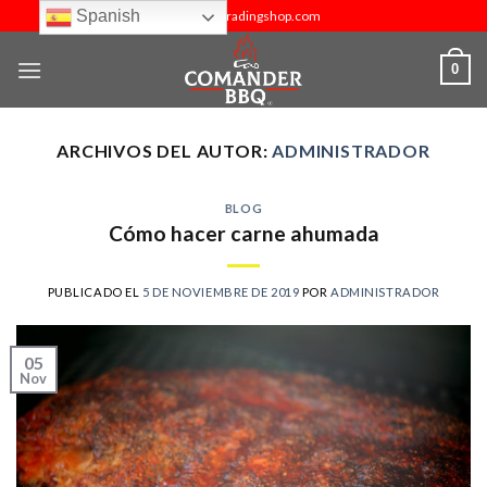
Skip
Spanish
info@budtradingshop.com
to
content
0
ARCHIVOS DEL AUTOR:
ADMINISTRADOR
BLOG
Cómo hacer carne ahumada
PUBLICADO EL
5 DE NOVIEMBRE DE 2019
POR
ADMINISTRADOR
05
Nov