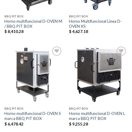
BBQ PIT BOX
BBQ PIT BOX
Horno multifuncional D-OVEN M
Horno Multifuncional Linea D-
/ BBQ PIT BOX
OVEN XS
$
8,410.28
$
4,627.18
Añadir
Añadir
a la
a la
lista de
lista de
deseos
deseos
BBQ PIT BOX
BBQ PIT BOX
Horno multifuncional D-OVEN S
Horno multifuncional D-OVEN L
marca BBQ PIT BOX
marca BBQ PIT BOX
$
6,478.42
$
9,255.28