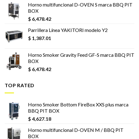
Horno multifuncional D-OVEN S marca BBQ PIT
BOX
$
6,478.42
Parrillera Línea YAKITORI modelo Y2
$
1,387.01
Horno Smoker Gravity Feed GF-S marca BBQ PIT
BOX
$
6,478.42
TOP RATED
Horno Smoker Bottom FireBox XXS plus marca
BBQ PIT BOX
$
4,627.18
Horno multifuncional D-OVEN M / BBQ PIT
BOX