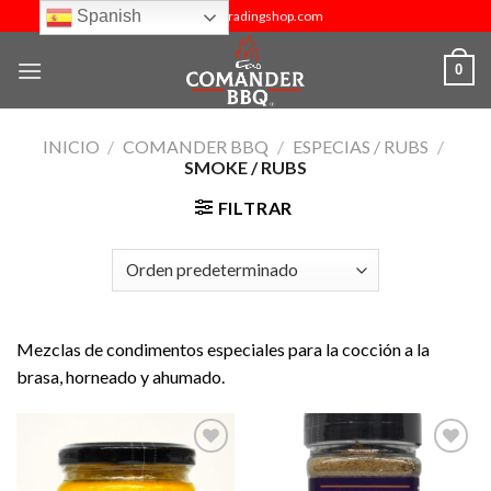
Skip
Spanish
info@budtradingshop.com
to
content
0
INICIO
/
COMANDER BBQ
/
ESPECIAS / RUBS
/
SMOKE / RUBS
FILTRAR
Mezclas de condimentos especiales para la cocción a la
brasa, horneado y ahumado.