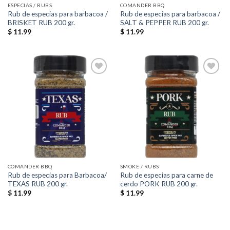
ESPECIAS / RUBS
COMANDER BBQ
Rub de especias para barbacoa /
Rub de especias para barbacoa /
BRISKET RUB 200 gr.
SALT & PEPPER RUB 200 gr.
$
11.99
$
11.99
Añadir
Añadir
a la
a la
lista de
lista de
deseos
deseos
COMANDER BBQ
SMOKE / RUBS
Rub de especias para Barbacoa/
Rub de especias para carne de
TEXAS RUB 200 gr.
cerdo PORK RUB 200 gr.
$
11.99
$
11.99