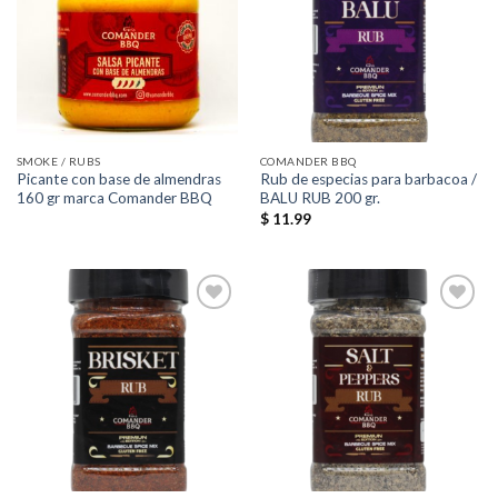
Añadir
Añadir
a la
a la
lista de
lista de
deseos
deseos
SMOKE / RUBS
COMANDER BBQ
Picante con base de almendras
Rub de especias para barbacoa /
160 gr marca Comander BBQ
BALU RUB 200 gr.
$
11.99
Añadir
Añadir
a la
a la
lista de
lista de
deseos
deseos