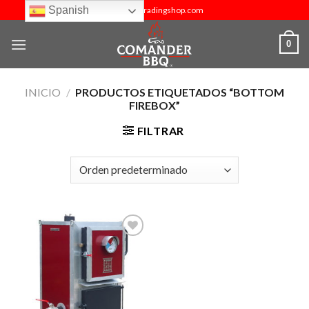
Skip
Spanish
info@budtradingshop.com
to
content
0
INICIO
/
PRODUCTOS ETIQUETADOS “BOTTOM
FIREBOX”
FILTRAR
Añadir
a la
lista de
deseos