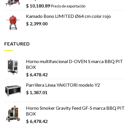
$
10,180.89
Precio de exportación
Kamado Bono LIMITED Ø64 cm color rojo
$
2,399.00
FEATURED
Horno multifuncional D-OVEN S marca BBQ PIT
BOX
$
6,478.42
Parrillera Línea YAKITORI modelo Y2
$
1,387.01
Horno Smoker Gravity Feed GF-S marca BBQ PIT
BOX
$
6,478.42