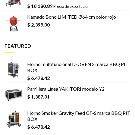
$
10,180.89
Precio de exportación
Kamado Bono LIMITED Ø64 cm color rojo
$
2,399.00
FEATURED
Horno multifuncional D-OVEN S marca BBQ PIT
BOX
$
6,478.42
Parrillera Línea YAKITORI modelo Y2
$
1,387.01
Horno Smoker Gravity Feed GF-S marca BBQ PIT
BOX
$
6,478.42