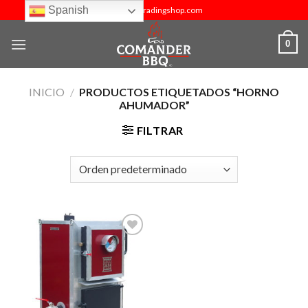
Skip
Spanish
info@budtradingshop.com
to
content
0
INICIO
/
PRODUCTOS ETIQUETADOS “HORNO
AHUMADOR”
FILTRAR
Añadir
a la
lista de
deseos