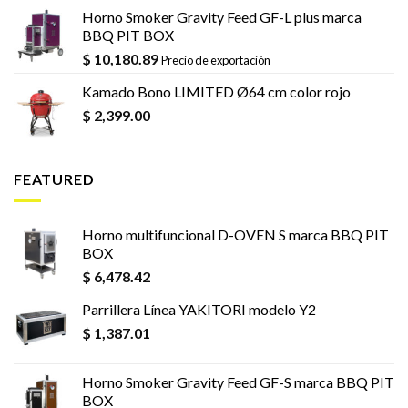
Horno Smoker Gravity Feed GF-L plus marca
BBQ PIT BOX
$
10,180.89
Precio de exportación
Kamado Bono LIMITED Ø64 cm color rojo
$
2,399.00
FEATURED
Horno multifuncional D-OVEN S marca BBQ PIT
BOX
$
6,478.42
Parrillera Línea YAKITORI modelo Y2
$
1,387.01
Horno Smoker Gravity Feed GF-S marca BBQ PIT
BOX