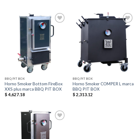
Añadir
Añadir
a la
a la
lista de
lista de
deseos
deseos
BBQ PIT BOX
BBQ PIT BOX
Horno Smoker Bottom FireBox
Horno Smoker COMPER L marca
XXS plus marca BBQ PIT BOX
BBQ PIT BOX
$
4,627.18
$
2,313.12
Añadir