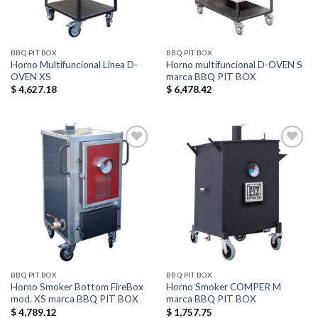
BBQ PIT BOX
BBQ PIT BOX
Horno Multifuncional Linea D-
Horno multifuncional D-OVEN S
OVEN XS
marca BBQ PIT BOX
$
4,627.18
$
6,478.42
Añadir
Añadir
a la
a la
lista de
lista de
deseos
deseos
BBQ PIT BOX
BBQ PIT BOX
Horno Smoker Bottom FireBox
Horno Smoker COMPER M
mod. XS marca BBQ PIT BOX
marca BBQ PIT BOX
$
4,789.12
$
1,757.75