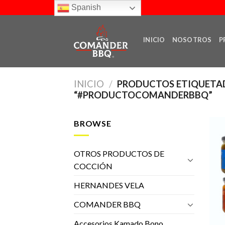
Skip
Spanish
to
content
INICIO
NOSOTROS
P
INICIO
/
PRODUCTOS ETIQUETA
“#PRODUCTOCOMANDERBBQ”
BROWSE
OTROS PRODUCTOS DE
COCCIÓN
HERNANDES VELA
COMANDER BBQ
Accesorios Kamado Bono