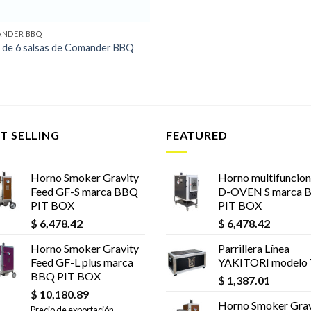
NDER BBQ
 de 6 salsas de Comander BBQ
T SELLING
FEATURED
Horno Smoker Gravity
Horno multifuncion
Feed GF-S marca BBQ
D-OVEN S marca 
PIT BOX
PIT BOX
$
6,478.42
$
6,478.42
Horno Smoker Gravity
Parrillera Línea
Feed GF-L plus marca
YAKITORI modelo
BBQ PIT BOX
$
1,387.01
$
10,180.89
Horno Smoker Grav
Precio de exportación