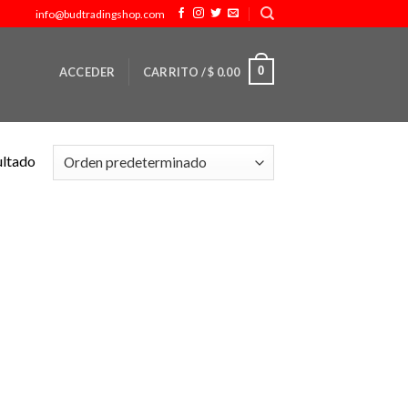
info@budtradingshop.com
0
ACCEDER
CARRITO /
$
0.00
ultado