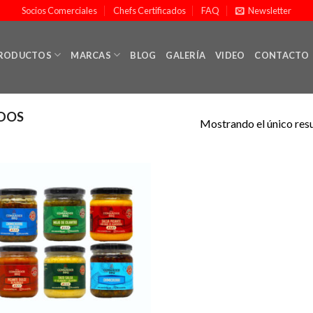
Socios Comerciales
Chefs Certificados
FAQ
Newsletter
RODUCTOS
MARCAS
BLOG
GALERÍA
VIDEO
CONTACTO
DOS
Mostrando el único res
Añadir
a la
lista de
deseos