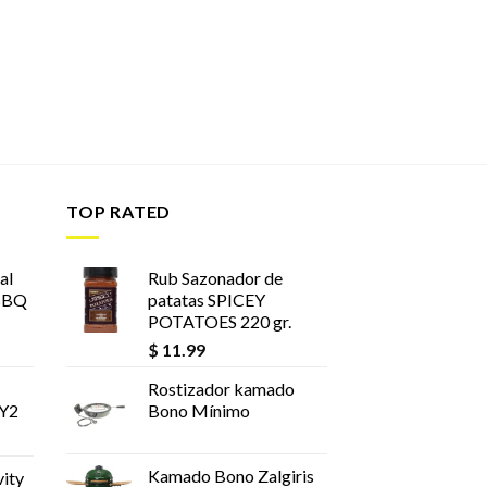
TOP RATED
al
Rub Sazonador de
BBQ
patatas SPICEY
POTATOES 220 gr.
$
11.99
Rostizador kamado
 Y2
Bono Mínimo
Kamado Bono Zalgiris
ity