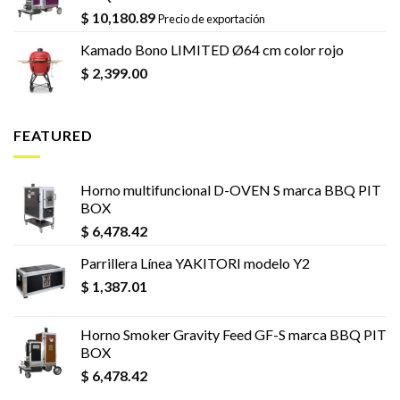
$
10,180.89
Precio de exportación
Kamado Bono LIMITED Ø64 cm color rojo
$
2,399.00
FEATURED
Horno multifuncional D-OVEN S marca BBQ PIT
BOX
$
6,478.42
Parrillera Línea YAKITORI modelo Y2
$
1,387.01
Horno Smoker Gravity Feed GF-S marca BBQ PIT
BOX
$
6,478.42