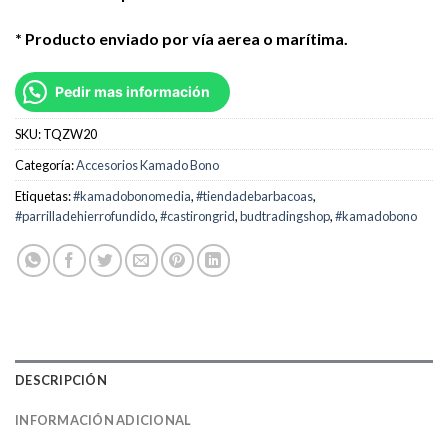
* Producto enviado por vía aerea o maríti
ma.
Pedir mas información
SKU:
TQZW20
Categoría:
Accesorios Kamado Bono
Etiquetas:
#kamadobonomedia
,
#tiendadebarbacoas
,
#parrilladehierrofundido
,
#castirongrid
,
budtradingshop
,
#kamadobono
DESCRIPCIÓN
INFORMACIÓN ADICIONAL