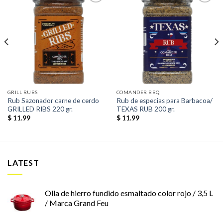
Añadir
Añadir
a la
a la
lista de
lista de
deseos
deseos
GRILL RUBS
COMANDER BBQ
Rub Sazonador carne de cerdo
Rub de especias para Barbacoa/
GRILLED RIBS 220 gr.
TEXAS RUB 200 gr.
$
11.99
$
11.99
LATEST
Olla de hierro fundido esmaltado color rojo / 3,5 L
/ Marca Grand Feu