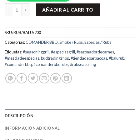
Rub de especias para barbacoa / BALU RUB 200 gr. cantidad
AÑADIR AL CARRITO
SKU:
RUB/BALU/200
Categorías:
COMANDER BBQ
,
Smoke / Rubs
,
Especias / Rubs
Etiquetas:
#seasoninggrill
,
#especiasgrill
,
#sazonadordecarnes
,
#mezcladeespecias
,
budtradingshop
,
#tiendadebarbacoas
,
#balurub
,
#comanderbbq
,
#comanderbbqrubs
,
#rubseasoning
DESCRIPCIÓN
INFORMACIÓN ADICIONAL