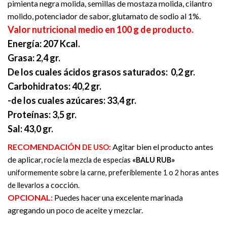
pimienta negra molida, semillas de mostaza molida, cilantro
molido, potenciador de sabor, glutamato de sodio al 1%.
Valor nutricional medio en 100 g de producto.
Energía:
207 Kcal.
Grasa:
2,4 gr.
De los cuales ácidos grasos saturados:
0,2 gr.
Carbohidratos:
40,2 gr.
-de los cuales azúcares:
33,4 gr.
Proteínas:
3,5 gr.
Sal:
43,0 gr.
RECOMENDACIÓN
Agitar bien el producto antes
DE USO:
de aplicar, rocíe
la mezcla de especias
«BALU RUB»
uniformemente sobre la carne, preferiblemente 1 o 2 horas antes
cocción
de llevarlos a
.
OPCIONAL:
Puedes hacer una excelente marinada
agregando un poco de aceite y mezclar.