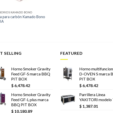
SORIOS KAMADO BONO
a para carbón Kamado Bono
IA
T SELLING
FEATURED
Horno Smoker Gravity
Horno multifuncion
Feed GF-S marca BBQ
D-OVEN S marca 
PIT BOX
PIT BOX
$
6,478.42
$
6,478.42
Horno Smoker Gravity
Parrillera Línea
Feed GF-L plus marca
YAKITORI modelo
BBQ PIT BOX
$
1,387.01
$
10,180.89