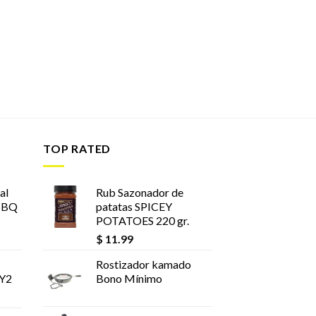
TOP RATED
al
Rub Sazonador de
BBQ
patatas SPICEY
POTATOES 220 gr.
$
11.99
Rostizador kamado
 Y2
Bono Mínimo