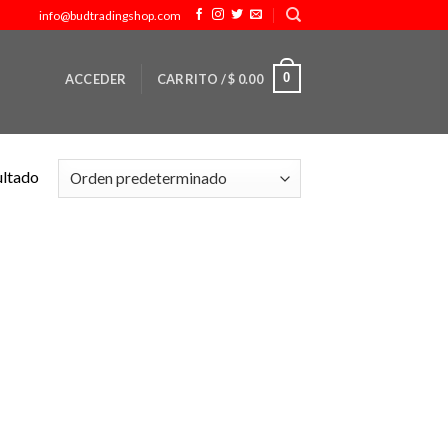
info@budtradingshop.com
0
ACCEDER
CARRITO /
$
0.00
ultado