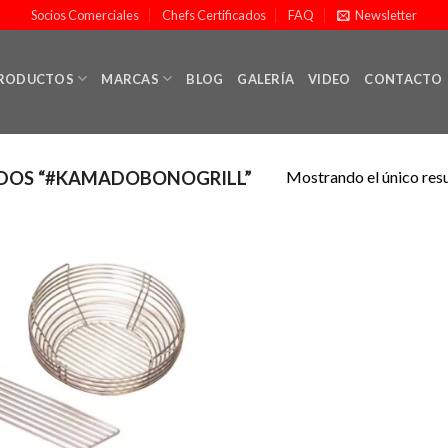
Socios Comerciales
Chefs Certificados
FAQ
Newsletter
RODUCTOS
MARCAS
BLOG
GALERÍA
VIDEO
CONTACTO
Mostrando el único res
DOS “#KAMADOBONOGRILL”
Añadir
a la
lista de
deseos