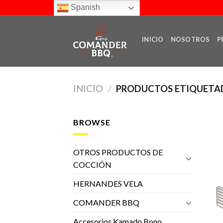
Skip
Spanish
to
content
INICIO
NOSOTROS
P
INICIO
/
PRODUCTOS ETIQUETA
BROWSE
OTROS PRODUCTOS DE
COCCIÓN
HERNANDES VELA
COMANDER BBQ
Accesorios Kamado Bono