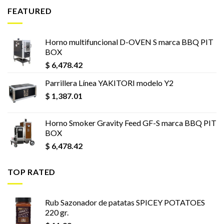
FEATURED
Horno multifuncional D-OVEN S marca BBQ PIT
BOX
$
6,478.42
Parrillera Línea YAKITORI modelo Y2
$
1,387.01
Horno Smoker Gravity Feed GF-S marca BBQ PIT
BOX
$
6,478.42
TOP RATED
Rub Sazonador de patatas SPICEY POTATOES
220 gr.