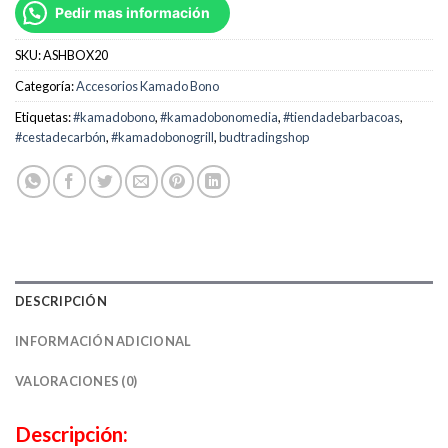
Pedir mas información
SKU:
ASHBOX20
Categoría:
Accesorios Kamado Bono
Etiquetas:
#kamadobono
,
#kamadobonomedia
,
#tiendadebarbacoas
,
#cestadecarbón
,
#kamadobonogrill
,
budtradingshop
DESCRIPCIÓN
INFORMACIÓN ADICIONAL
VALORACIONES (0)
Descripción: