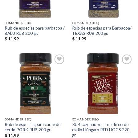
COMANDER BBQ
COMANDER BBQ
Rub de especias para barbacoa /
Rub de especias para Barbacoa/
BALU RUB 200 gr.
TEXAS RUB 200 gr.
$
11.99
$
11.99
Añadir
Añadir
a la
a la
lista de
lista de
deseos
deseos
COMANDER BBQ
COMANDER BBQ
Rub de especias para carne de
RUB sazonador carne de cerdo
cerdo PORK RUB 200 gr.
estilo Húngaro RED HOGS 220
gr.
$
11.99