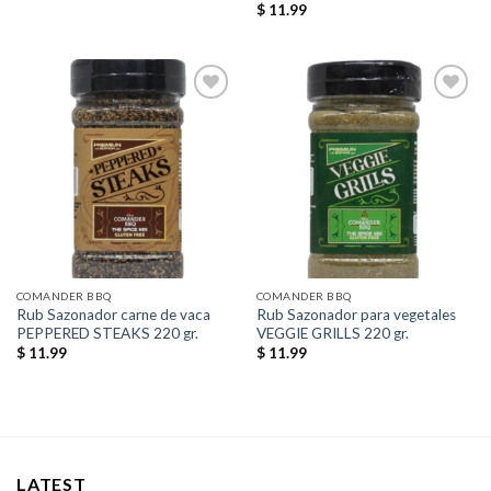
$
11.99
Añadir
Añadir
a la
a la
lista de
lista de
deseos
deseos
COMANDER BBQ
COMANDER BBQ
Rub Sazonador carne de vaca
Rub Sazonador para vegetales
PEPPERED STEAKS 220 gr.
VEGGIE GRILLS 220 gr.
$
11.99
$
11.99
LATEST