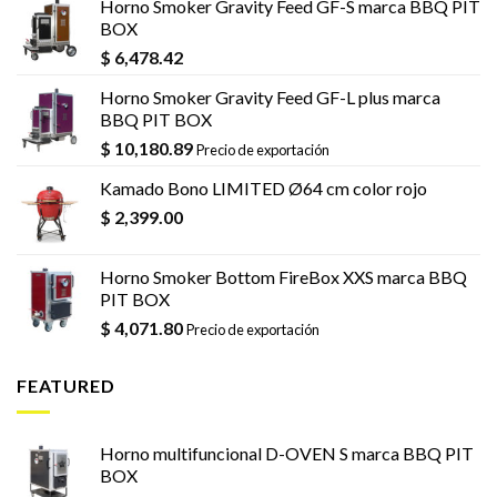
Horno Smoker Gravity Feed GF-S marca BBQ PIT
BOX
$
6,478.42
Horno Smoker Gravity Feed GF-L plus marca
BBQ PIT BOX
$
10,180.89
Precio de exportación
Kamado Bono LIMITED Ø64 cm color rojo
$
2,399.00
Horno Smoker Bottom FireBox XXS marca BBQ
PIT BOX
$
4,071.80
Precio de exportación
FEATURED
Horno multifuncional D-OVEN S marca BBQ PIT
BOX