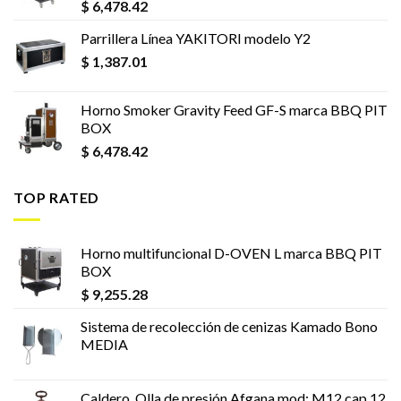
$
6,478.42
Parrillera Línea YAKITORI modelo Y2
$
1,387.01
Horno Smoker Gravity Feed GF-S marca BBQ PIT
BOX
$
6,478.42
TOP RATED
Horno multifuncional D-OVEN L marca BBQ PIT
BOX
$
9,255.28
Sistema de recolección de cenizas Kamado Bono
MEDIA
Caldero, Olla de presión Afgana mod: M12 cap.12