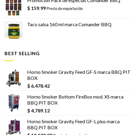
Promoción Pack de especias Comander BBQ
$
159.99
Precio de exportación
Taco salsa 160 ml marca Comander BBQ
BEST SELLING
Horno Smoker Gravity Feed GF-S marca BBQ PIT
BOX
$
6,478.42
Horno Smoker Bottom FireBox mod. XS marca
BBQ PIT BOX
$
4,789.12
Horno Smoker Gravity Feed GF-L plus marca
BBQ PIT BOX