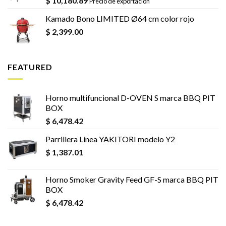
$
10,180.89
Precio de exportación
Kamado Bono LIMITED Ø64 cm color rojo
$
2,399.00
FEATURED
Horno multifuncional D-OVEN S marca BBQ PIT
BOX
$
6,478.42
Parrillera Línea YAKITORI modelo Y2
$
1,387.01
Horno Smoker Gravity Feed GF-S marca BBQ PIT
BOX
$
6,478.42