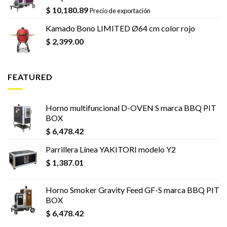
$
10,180.89
Precio de exportación
Kamado Bono LIMITED Ø64 cm color rojo
$
2,399.00
FEATURED
Horno multifuncional D-OVEN S marca BBQ PIT
BOX
$
6,478.42
Parrillera Línea YAKITORI modelo Y2
$
1,387.01
Horno Smoker Gravity Feed GF-S marca BBQ PIT
BOX
$
6,478.42