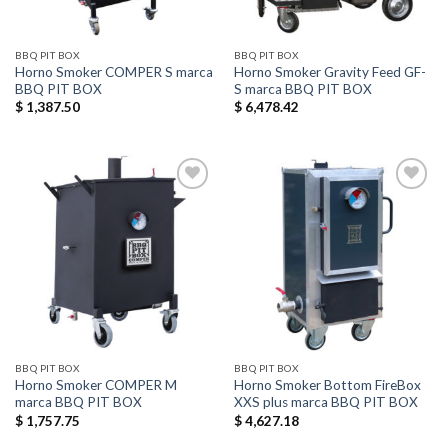
BBQ PIT BOX
BBQ PIT BOX
Horno Smoker COMPER S marca
Horno Smoker Gravity Feed GF-
BBQ PIT BOX
S marca BBQ PIT BOX
$
1,387.50
$
6,478.42
Añadir
Añadir
a la
a la
lista de
lista de
deseos
deseos
BBQ PIT BOX
BBQ PIT BOX
Horno Smoker COMPER M
Horno Smoker Bottom FireBox
marca BBQ PIT BOX
XXS plus marca BBQ PIT BOX
$
1,757.75
$
4,627.18