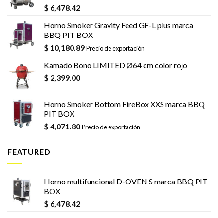
$
6,478.42
Horno Smoker Gravity Feed GF-L plus marca
BBQ PIT BOX
$
10,180.89
Precio de exportación
Kamado Bono LIMITED Ø64 cm color rojo
$
2,399.00
Horno Smoker Bottom FireBox XXS marca BBQ
PIT BOX
$
4,071.80
Precio de exportación
FEATURED
Horno multifuncional D-OVEN S marca BBQ PIT
BOX
$
6,478.42