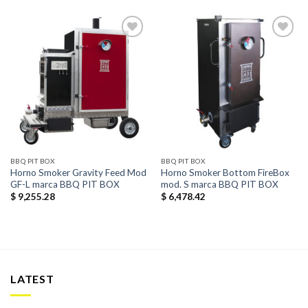
Añadir
Añadir
a la
a la
lista de
lista de
deseos
deseos
BBQ PIT BOX
BBQ PIT BOX
Horno Smoker Gravity Feed Mod
Horno Smoker Bottom FireBox
GF-L marca BBQ PIT BOX
mod. S marca BBQ PIT BOX
$
9,255.28
$
6,478.42
LATEST