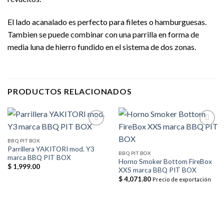
El lado acanalado es perfecto para filetes o hamburguesas.
Tambien se puede combinar con una parrilla en forma de
media luna de hierro fundido en el sistema de dos zonas.
PRODUCTOS RELACIONADOS
BBQ PIT BOX
Parrillera YAKITORI mod. Y3
Añadir
Añadir
BBQ PIT BOX
marca BBQ PIT BOX
a la
a la
Horno Smoker Bottom FireBox
lista de
lista de
$
1,999.00
XXS marca BBQ PIT BOX
deseos
deseos
$
4,071.80
Precio de exportación