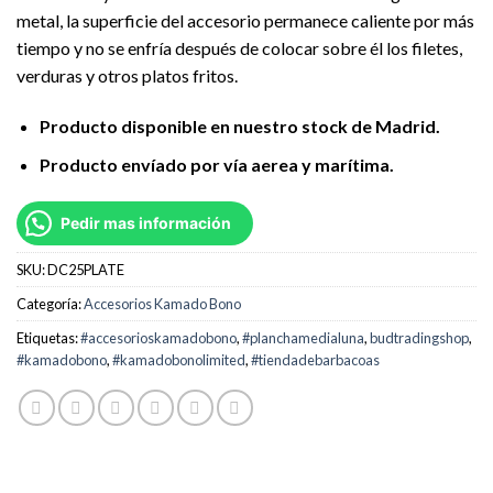
metal, la superficie del accesorio permanece caliente por más
tiempo y no se enfría después de colocar sobre él los filetes,
verduras y otros platos fritos.
Producto disponible en nuestro stock de Madrid.
Producto envíado por vía aerea y marítima.
Pedir mas información
SKU:
DC25PLATE
Categoría:
Accesorios Kamado Bono
Etiquetas:
#accesorioskamadobono
,
#planchamedialuna
,
budtradingshop
,
#kamadobono
,
#kamadobonolimited
,
#tiendadebarbacoas