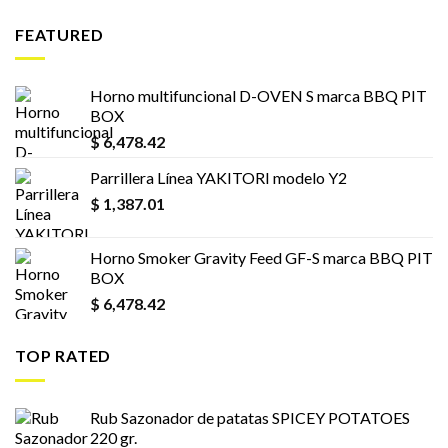
FEATURED
Horno multifuncional D-OVEN S marca BBQ PIT
BOX
$
6,478.42
Parrillera Línea YAKITORI modelo Y2
$
1,387.01
Horno Smoker Gravity Feed GF-S marca BBQ PIT
BOX
$
6,478.42
TOP RATED
Rub Sazonador de patatas SPICEY POTATOES
220 gr.