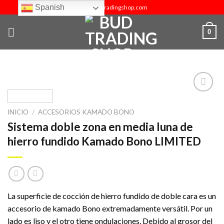
Skip
Spanish
info@budtradingshop.com
to
content
0
INICIO
/
ACCESORIOS KAMADO BONO
Añadir
Sistema doble zona en media luna de
a la
lista de
hierro fundido Kamado Bono LIMITED
deseos
La superficie de cocción de hierro fundido de doble cara es un
accesorio de kamado Bono extremadamente versátil. Por un
lado es liso y el otro tiene ondulaciones. Debido al grosor del